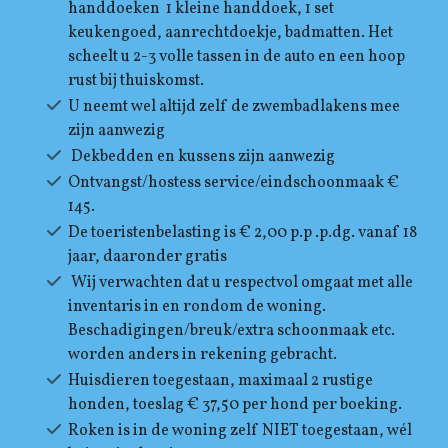
handdoeken 1 kleine handdoek, 1 set
keukengoed, aanrechtdoekje, badmatten. Het
scheelt u 2-3 volle tassen in de auto en een hoop
rust bij thuiskomst.
U neemt wel altijd zelf de zwembadlakens mee
zijn aanwezig
Dekbedden en kussens zijn aanwezig
Ontvangst/hostess service/eindschoonmaak €
145.
De toeristenbelasting is € 2,00 p.p .p.dg. vanaf 18
jaar, daaronder gratis
Wij verwachten dat u respectvol omgaat met alle
inventaris in en rondom de woning.
Beschadigingen/breuk/extra schoonmaak etc.
worden anders in rekening gebracht.
Huisdieren toegestaan, maximaal 2 rustige
honden, toeslag € 37,50 per hond per boeking.
Roken is in de woning zelf NIET toegestaan, wél