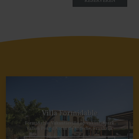
Villa Formidable
Formidable: Vakantievilla op vakantiepark
Vallon Pont d'Arc in de Ardèche, Frankrijk