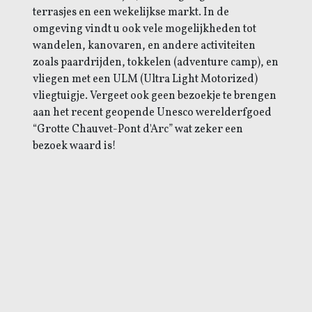
terrasjes en een wekelijkse markt. In de
omgeving vindt u ook vele mogelijkheden tot
wandelen, kanovaren, en andere activiteiten
zoals paardrijden, tokkelen (adventure camp), en
vliegen met een ULM (Ultra Light Motorized)
vliegtuigje. Vergeet ook geen bezoekje te brengen
aan het recent geopende Unesco werelderfgoed
“Grotte Chauvet-Pont d'Arc” wat zeker een
bezoek waard is!
Wisseldag = ZATERDAG
2-10 pers Maison de Maitre met privé zwembad