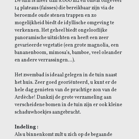
De tuin is meer dan 8.000 m2 en omvat ongeveer
14 plateaus (faisses) die bereikbaar zijn via de
beroemde oude stenen trappen en zo
mogelijkheid biedt de idyllische omgeving te
verkennen. Het geheel biedt ongelooflijke
panoramische uitzichten en heeft een zeer
gevarieerde vegetatie (een grote magnolia, een
bananenboom, mimosa’s, bamboe, veel oleander
en andere verrassingen…).
Het zwembad is ideaal gelegen in de tuin naast
het huis. Zeer goed georiënteerd, u kunt er de
hele dag genieten van de prachtige zon van de
Ardèche! Dankzij de grote verzameling aan
verscheidene bomen in de tuin zijn er ook kleine
schaduwhoekjes aangebracht.
Indeling :
Als u binnenkomt zult u zich op de begaande