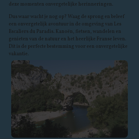
deze momenten onvergetelijke herinneringen.
Dus waar wacht je nog op? Waag de sprong en beleef
een onvergetelijk avontuur in de omgeving van Les
Escaliers du Paradis. Kanoën, fietsen, wandelen en
genieten van de natuur en het heerlijke Franse leven.
Dit is de perfecte bestemming voor een onvergetelijke
vakantie.