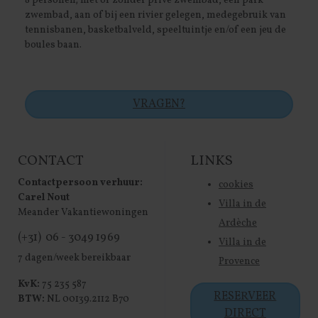
8 personen; met of zonder privé zwembad, een park
zwembad, aan of bij een rivier gelegen, medegebruik van
tennisbanen, basketbalveld, speeltuintje en/of een jeu de
boules baan.
VRAGEN?
CONTACT
LINKS
Contactpersoon verhuur:
cookies
Carel Nout
Villa in de
Meander Vakantiewoningen
Ardèche
(+31) 06 - 3049 1969
Villa in de
7 dagen/week bereikbaar
Provence
KvK:
75 235 587
RESERVEER
BTW:
NL 00139.2112 B70
DIRECT