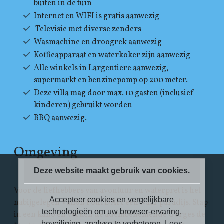
buiten in de tuin
Internet en WIFI is gratis aanwezig
Televisie met diverse zenders
Wasmachine en droogrek aanwezig
Koffieapparaat en waterkoker zijn aanwezig
Alle winkels in Largentiere aanwezig,
supermarkt en benzinepomp op 200 meter.
Deze villa mag door max. 10 gasten (inclusief
kinderen) gebruikt worden
BBQ aanwezig.
Omgeving
Deze website maakt gebruik van cookies.
Voor de liefhebbers van avontuur en waterpret is het
Accepteer cookies en vergelijkbare
nabijgelegen Vallon Pont D'Arc een waar paradijs. Stap
technologieën om uw browser-ervaring,
in een kano en verken de adembenemende Gorges de
beveiliging, analyse te verbeteren.
Lees