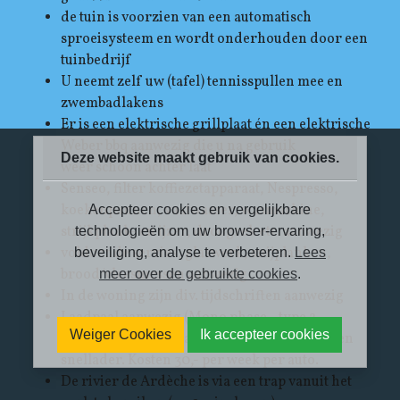
de tuin is voorzien van een automatisch
sproeisysteem en wordt onderhouden door een
tuinbedrijf
U neemt zelf uw (tafel) tennisspullen mee en
zwembadlakens
Er is een elektrische grillplaat én een elektrische
Weber bbq aanwezig die u na gebruik
Deze website maakt gebruik van cookies.
weer schoon achter laat
Senseo, filter koffiezetapparaat, Nespresso,
koekenpannen, vaatwasser, wasmachine,
Accepteer cookies en vergelijkbare
strijkplank- en ijzer, droogrek etc. aanwezig
technologieën om uw browser-ervaring,
voldoende servies, glaswerk, snijplanken,
beveiliging, analyse te verbeteren.
Lees
brood/vleesmessen aanwezig
meer over de gebruikte cookies
.
In de woning zijn div. tijdschriften aanwezig
Laadpaal aanwezig (Mono phase - type 2
Weiger Cookies
Ik accepteer cookies
aansluiting; max. laadsnelheid 7.2 kwh.). Geen
snellader. Kosten 30,- per week per auto.
De rivier de Ardèche is via een trap vanuit het