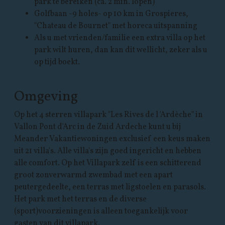
park te bereiken (ca. 2 min. lopen)
Golfbaan -9 holes- op 10 km in Grospieres,
"Chateau de Bournet" met horeca uitspanning
Als u met vrienden/familie een extra villa op het
park wilt huren, dan kan dit wellicht, zeker als u
op tijd boekt.
Omgeving
Op het 4 sterren villapark "Les Rives de l 'Ardèche" in
Vallon Pont d'Arc in de Zuid Ardeche kunt u bij
Meander Vakantiewoningen exclusief een keus maken
uit 21 villa's. Alle villa's zijn goed ingericht en hebben
alle comfort. Op het Villapark zelf is een schitterend
groot zonverwarmd zwembad met een apart
peutergedeelte, een terras met ligstoelen en parasols.
Het park met het terras en de diverse
(sport)voorzieningen is alleen toegankelijk voor
gasten van dit villapark.