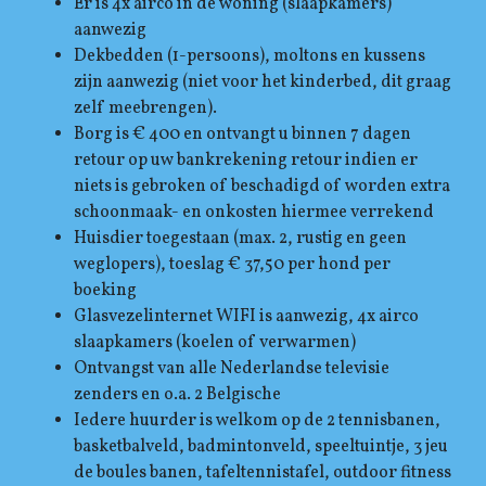
Er is 4x airco in de woning (slaapkamers)
aanwezig
Dekbedden (1-persoons), moltons en kussens
zijn aanwezig (niet voor het kinderbed, dit graag
zelf meebrengen).
Borg is € 400 en ontvangt u binnen 7 dagen
retour op uw bankrekening retour indien er
niets is gebroken of beschadigd of worden extra
schoonmaak- en onkosten hiermee verrekend
Huisdier toegestaan (max. 2, rustig en geen
weglopers), toeslag € 37,50 per hond per
boeking
Glasvezelinternet WIFI is aanwezig, 4x airco
slaapkamers (koelen of verwarmen)
Ontvangst van alle Nederlandse televisie
zenders en o.a. 2 Belgische
Iedere huurder is welkom op de 2 tennisbanen,
basketbalveld, badmintonveld, speeltuintje, 3 jeu
de boules banen, tafeltennistafel, outdoor fitness