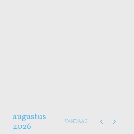
32. 08/08-15/08 € 2595
33. 15/08-22/08 € 2595
34. 22/08-29/08 € 1995
35. 29/08-05/09 € 1495
36. 05/09-12/09 € 1250
37. 12/09-19/09 € 1150
38. 19/09-26/09 € 1095
augustus
VANDAAG
2026