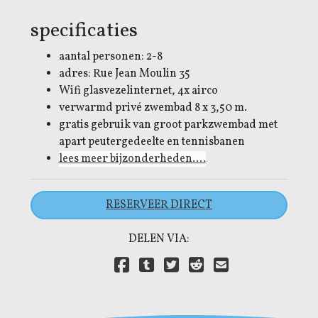
specificaties
aantal personen: 2-8
adres: Rue Jean Moulin 35
Wifi glasvezelinternet, 4x airco
verwarmd privé zwembad 8 x 3,50 m.
gratis gebruik van groot parkzwembad met
apart peutergedeelte en tennisbanen
lees meer bijzonderheden....
RESERVEER DIRECT
DELEN VIA:
Delen via Facebook
(open new window)
Delen via Tumblr
(open new window)
Delen via Twitter
(open new window)
Delen via Reddit
(open new window)
Delen via E-mail
(open new wind
Delen via LinkedIn
(open new window)