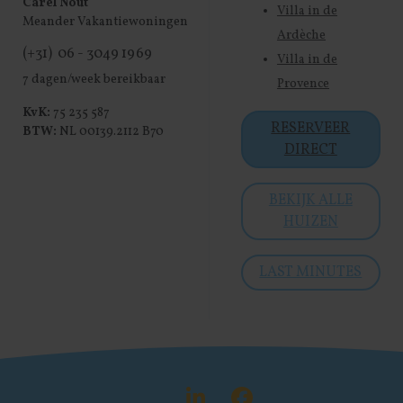
Carel Nout
Villa in de
Meander Vakantiewoningen
Ardèche
(+31) 06 - 3049 1969
Villa in de
7 dagen/week bereikbaar
Provence
KvK:
75 235 587
RESERVEER
BTW:
NL 00139.2112 B70
DIRECT
BEKIJK ALLE
HUIZEN
LAST MINUTES
Visit LinkedIn
Visit Face