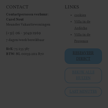
CONTACT
LINKS
Contactpersoon verhuur:
cookies
Carel Nout
Villa in de
Meander Vakantiewoningen
Ardèche
(+31) 06 - 3049 1969
Villa in de
7 dagen/week bereikbaar
Provence
KvK:
75 235 587
RESERVEER
BTW:
NL 00139.2112 B70
DIRECT
BEKIJK ALLE
HUIZEN
LAST MINUTES