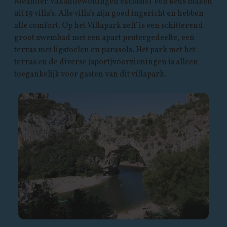
Meander Vakantiewoningen exclusief een keus maken
uit 19 villa's. Alle villa's zijn goed ingericht en hebben
alle comfort. Op het Villapark zelf is een schitterend
groot zwembad met een apart peutergedeelte, een
terras met ligstoelen en parasols. Het park met het
terras en de diverse (sport)voorzieningen is alleen
toegankelijk voor gasten van dit villapark.