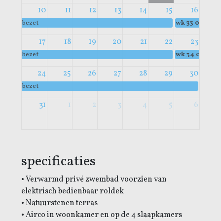
10
11
12
13
14
15
16
bezet
wk 33
00:00
b
17
18
19
20
21
22
23
bezet
wk 34
00:00
b
24
25
26
27
28
29
30
bezet
31
1
2
3
4
5
6
specificaties
• Verwarmd privé zwembad voorzien van
elektrisch bedienbaar roldek
• Natuurstenen terras
• Airco in woonkamer en op de 4 slaapkamers