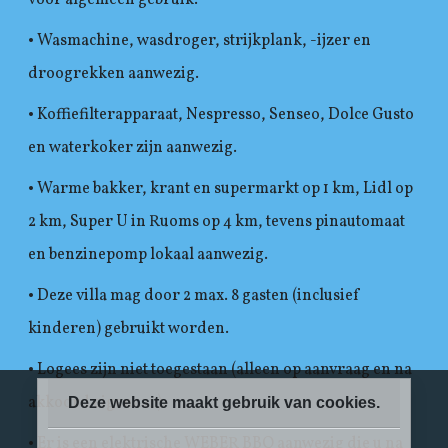
voor algemeen gebruik.
• Wasmachine, wasdroger, strijkplank, -ijzer en
droogrekken aanwezig.
• Koffiefilterapparaat, Nespresso, Senseo, Dolce Gusto
en waterkoker zijn aanwezig.
• Warme bakker, krant en supermarkt op 1 km, Lidl op
2 km, Super U in Ruoms op 4 km, tevens pinautomaat
en benzinepomp lokaal aanwezig.
• Deze villa mag door 2 max. 8 gasten (inclusief
kinderen) gebruikt worden.
• Logees zijn niet toegestaan (alleen op aanvraag en na
akkoord eigenaar).
Deze website maakt gebruik van cookies.
• Er is een elektrische WEBER BBQ aanwezig die u na