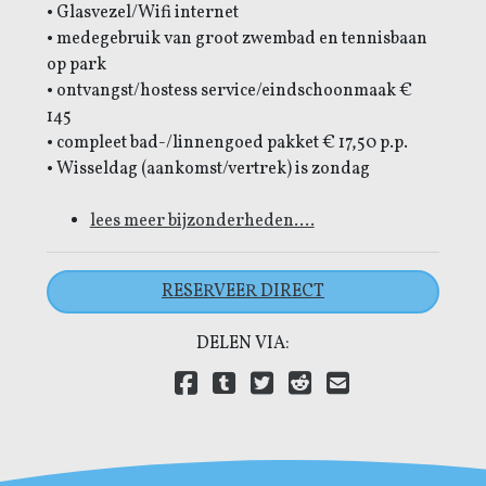
• Glasvezel/Wifi internet
• medegebruik van groot zwembad en tennisbaan
op park
• ontvangst/hostess service/eindschoonmaak €
145
• compleet bad-/linnengoed pakket € 17,50 p.p.
• Wisseldag (aankomst/vertrek) is zondag
lees meer bijzonderheden....
RESERVEER DIRECT
DELEN VIA:
Delen via Facebook
(open new window)
Delen via Tumblr
(open new window)
Delen via Twitter
(open new window)
Delen via Reddit
(open new window)
Delen via E-mail
(open new wind
Delen via LinkedIn
(open new window)