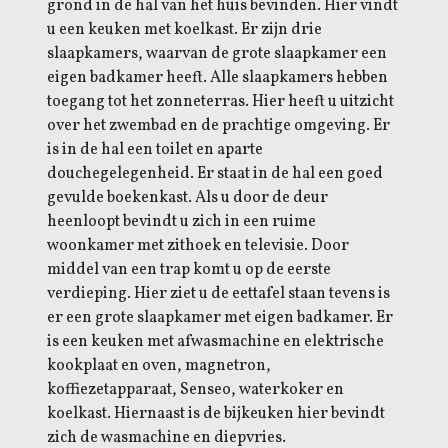
grond in de hal van het huis bevinden. Hier vindt
u een keuken met koelkast. Er zijn drie
slaapkamers, waarvan de grote slaapkamer een
eigen badkamer heeft. Alle slaapkamers hebben
toegang tot het zonneterras. Hier heeft u uitzicht
over het zwembad en de prachtige omgeving. Er
is in de hal een toilet en aparte
douchegelegenheid. Er staat in de hal een goed
gevulde boekenkast. Als u door de deur
heenloopt bevindt u zich in een ruime
woonkamer met zithoek en televisie. Door
middel van een trap komt u op de eerste
verdieping. Hier ziet u de eettafel staan tevens is
er een grote slaapkamer met eigen badkamer. Er
is een keuken met afwasmachine en elektrische
kookplaat en oven, magnetron,
koffiezetapparaat, Senseo, waterkoker en
koelkast. Hiernaast is de bijkeuken hier bevindt
zich de wasmachine en diepvries.