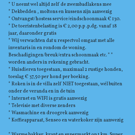
* U neemt wel altijd zelf de zwembadlakens mee
* Dekbedden , moltons en kussens zijn aanwezig
* Ontvangst/hostess service/eindschoonmaak € 130.
* De toeristenbelasting is € 2,00 p.p .p.dg. vanaf 18
jaar, daaronder gratis
* Wij verwachten dat u respectvol omgaat met alle
inventaris in en rondom de woning.
Beschadigingen/breuk/extra schoonmaak etc. * *
worden anders in rekening gebracht.
* Huisdieren toegestaan, maximaal 2 rustige honden,
toeslag € 37,50 per hond per boeking.
* Roken is in de villa zelf NIET toegestaan, wél buiten
onder de veranda en in de tuin
* Internet en WIFI is gratis aanwezig
* Televisie met diverse zenders
* Wasmachine en droogrek aanwezig
* Koffieapparaat, Senseo en waterkoker zijn aanwezig
* Warme bakker, krant en supermarkt op 1 km, Super