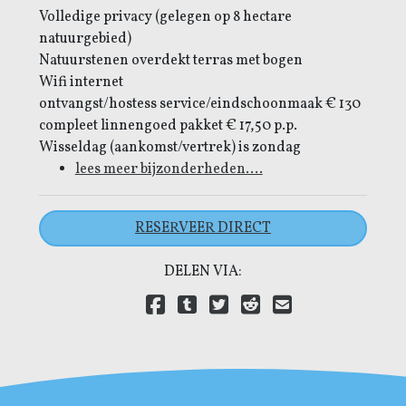
Volledige privacy (gelegen op 8 hectare
natuurgebied)
Natuurstenen overdekt terras met bogen
Wifi internet
ontvangst/hostess service/eindschoonmaak € 130
compleet linnengoed pakket € 17,50 p.p.
Wisseldag (aankomst/vertrek) is zondag
lees meer bijzonderheden....
RESERVEER DIRECT
DELEN VIA:
Delen via Facebook
Delen via Tumblr
Delen via Twitter
Delen via Reddit
Delen via E-mail
Delen via LinkedIn