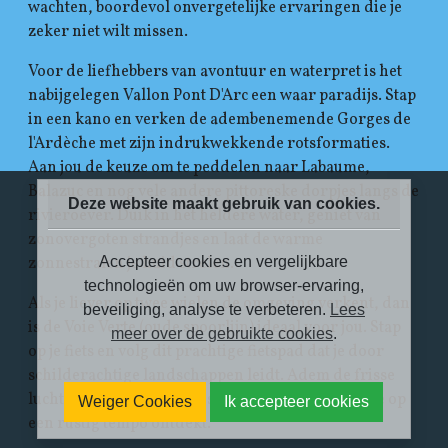
wachten, boordevol onvergetelijke ervaringen die je
zeker niet wilt missen.
Voor de liefhebbers van avontuur en waterpret is het
nabijgelegen Vallon Pont D'Arc een waar paradijs. Stap
in een kano en verken de adembenemende Gorges de
l'Ardèche met zijn indrukwekkende rotsformaties.
Aan jou de keuze om te peddelen naar Labaume,
Balazuc en nog vele andere pittoreske dorpjes langs de
Deze website maakt gebruik van cookies.
rivieroever. Duik in het heldere water, geniet van
zonovergoten strandjes en laat de warme
Accepteer cookies en vergelijkbare
zonnestralen je huid strelen.
technologieën om uw browser-ervaring,
Als je liever op twee wielen de omgeving verkent, dan
beveiliging, analyse te verbeteren.
Lees
is de Voie Verte (oude spoorlijn) ideaal voor jou. Stap
meer over de gebruikte cookies
.
op je fiets en volg dit prachtige fietspad dat je door
schilderachtige landschappen leidt. Adem de frisse
lucht in terwijl je de magische natuur van Ardeche op
Weiger Cookies
Ik accepteer cookies
een rustig tempo ontdekt.