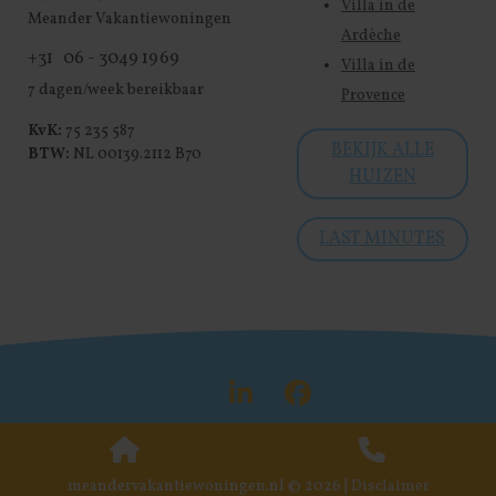
Villa in de
Meander Vakantiewoningen
Ardèche
+31 06 - 3049 1969
Villa in de
7 dagen/week bereikbaar
Provence
KvK:
75 235 587
BEKIJK ALLE
BTW:
NL 00139.2112 B70
HUIZEN
LAST MINUTES
Visit LinkedIn
Visit Face
meandervakantiewoningen.nl © 2026 |
Disclaimer