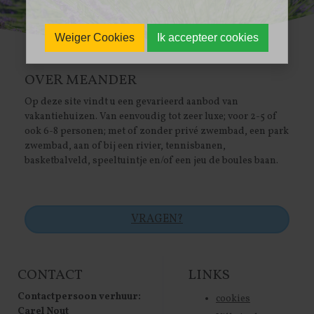
Weiger Cookies
Ik accepteer cookies
OVER MEANDER
Op deze site vindt u een gevarieerd aanbod van
vakantiehuizen. Van eenvoudig tot zeer luxe; voor 2-5 of
ook 6-8 personen; met of zonder privé zwembad, een park
zwembad, aan of bij een rivier, tennisbanen,
basketbalveld, speeltuintje en/of een jeu de boules baan.
VRAGEN?
CONTACT
LINKS
Contactpersoon verhuur:
cookies
Carel Nout