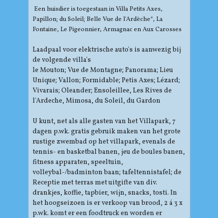
Een huisdier is toegestaan in Villa Petits Axes,
Papillon; du Soleil; Belle Vue de l'Ardèche*, La
Fontaine, Le Pigeonnier, Armagnac en Aux Carosses
Laadpaal voor elektrische auto's is aanwezig bij
de volgende villa's
le Mouton; Vue de Montagne; Panorama; Lieu
Unique; Vallon; Formidable; Petis Axes; Lézard;
Vivarais; Oleander; Ensoleillee, Les Rives de
l'Ardeche, Mimosa, du Soleil, du Gardon
U kunt, net als alle gasten van het Villapark, 7
dagen p.wk. gratis gebruik maken van het grote
rustige zwembad op het villapark, evenals de
tennis- en basketbal banen, jeu de boules banen,
fitness apparaten, speeltuin,
volleybal-/badminton baan; tafeltennistafel; de
Receptie met terras met uitgifte van div.
drankjes, koffie, tapbier, wijn, snacks, tosti. In
het hoogseizoen is er verkoop van brood, 2 á 3 x
p.wk. komt er een foodtruck en worden er