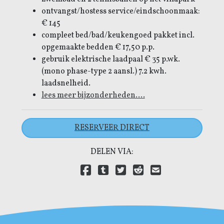
ontvangst/hostess service/eindschoonmaak:
€ 145
compleet bed/bad/keukengoed pakket incl.
opgemaakte bedden € 17,50 p.p.
gebruik elektrische laadpaal € 35 p.wk.
(mono phase-type 2 aansl.) 7.2 kwh.
laadsnelheid.
lees meer bijzonderheden....
RESERVEER DIRECT
DELEN VIA:
Delen via Facebook
(open new window)
Delen via Tumblr
(open new window)
Delen via Twitter
(open new window)
Delen via Reddit
(open new window)
Delen via E-mail
(open new wind
Delen via LinkedIn
(open new window)