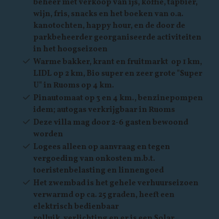
beheer met verkoop van ijs, koffie, tapbier,
wijn, fris, snacks en het boeken van o.a.
kanotochten, happy hour, en de door de
parkbeheerder georganiseerde activiteiten
in het hoogseizoen
Warme bakker, krant en fruitmarkt op 1 km,
LIDL op 2 km, Bio super en zeer grote "Super
U" in Ruoms op 4 km.
Pinautomaat op 3 en 4 km., benzinepompen
idem; autogas verkrijgbaar in Ruoms
Deze villa mag door 2-6 gasten bewoond
worden
Logees alleen op aanvraag en tegen
vergoeding van onkosten m.b.t.
toeristenbelasting en linnengoed
Het zwembad is het gehele verhuurseizoen
verwarmd op ca. 25 graden, heeft een
elektrisch bedienbaar
rolluik, verlichting en er is een Solar