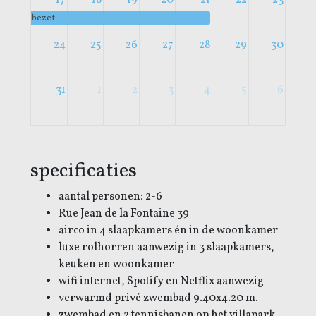
bezet
24
25
26
27
28
29
30
31
1
2
3
4
5
6
specificaties
aantal personen: 2-6
Rue Jean de la Fontaine 39
airco in 4 slaapkamers én in de woonkamer
luxe rolhorren aanwezig in 3 slaapkamers,
keuken en woonkamer
wifi internet, Spotify en Netflix aanwezig
verwarmd privé zwembad 9.40x4.20 m.
zwembad en 2 tennisbanen op het villapark