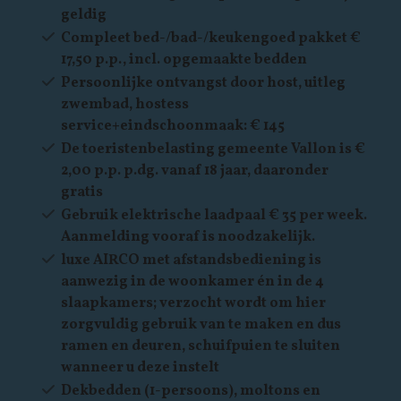
geldig
Compleet bed-/bad-/keukengoed pakket €
17,50 p.p., incl. opgemaakte bedden
Persoonlijke ontvangst door host, uitleg
zwembad, hostess
service+eindschoonmaak: € 145
De toeristenbelasting gemeente Vallon is €
2,00 p.p. p.dg. vanaf 18 jaar, daaronder
gratis
Gebruik elektrische laadpaal € 35 per week.
Aanmelding vooraf is noodzakelijk.
luxe AIRCO met afstandsbediening is
aanwezig in de woonkamer én in de 4
slaapkamers; verzocht wordt om hier
zorgvuldig gebruik van te maken en dus
ramen en deuren, schuifpuien te sluiten
wanneer u deze instelt
Dekbedden (1-persoons), moltons en