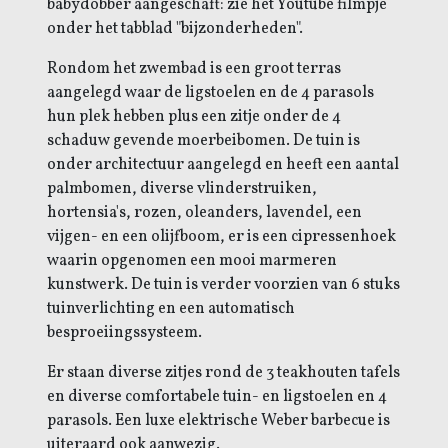
babydobber aangeschaft: zie het Youtube filmpje
onder het tabblad "bijzonderheden".
Rondom het zwembad is een groot terras
aangelegd waar de ligstoelen en de 4 parasols
hun plek hebben plus een zitje onder de 4
schaduw gevende moerbeibomen. De tuin is
onder architectuur aangelegd en heeft een aantal
palmbomen, diverse vlinderstruiken,
hortensia's, rozen, oleanders, lavendel, een
vijgen- en een olijfboom, er is een cipressenhoek
waarin opgenomen een mooi marmeren
kunstwerk. De tuin is verder voorzien van 6 stuks
tuinverlichting en een automatisch
besproeiingssysteem.
Er staan diverse zitjes rond de 3 teakhouten tafels
en diverse comfortabele tuin- en ligstoelen en 4
parasols. Een luxe elektrische Weber barbecue is
uiteraard ook aanwezig.