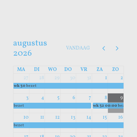
augustus
VANDAAG
2026
MA
DI
WO
DO
VR
ZA
ZO
27
28
29
30
31
1
2
wk 30
bezet
3
4
5
6
7
8
9
bezet
wk 32
00:00
bezet
10
11
12
13
14
15
16
bezet
17
18
19
20
21
22
23