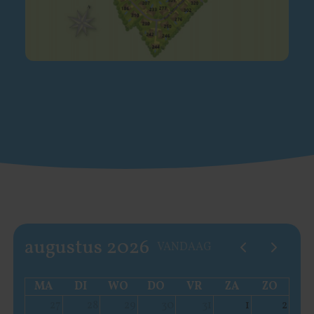
augustus 2026
VANDAAG
MA
DI
WO
DO
VR
ZA
ZO
27
28
29
30
31
1
2