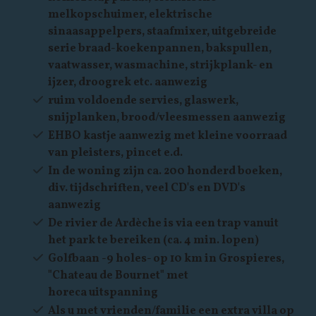
melkopschuimer, elektrische
sinaasappelpers, staafmixer, uitgebreide
serie braad-koekenpannen, bakspullen,
vaatwasser, wasmachine, strijkplank- en
ijzer, droogrek etc. aanwezig
ruim voldoende servies, glaswerk,
snijplanken, brood/vleesmessen aanwezig
EHBO kastje aanwezig met kleine voorraad
van pleisters, pincet e.d.
In de woning zijn ca. 200 honderd boeken,
div. tijdschriften, veel CD's en DVD's
aanwezig
De rivier de Ardèche is via een trap vanuit
het park te bereiken (ca. 4 min. lopen)
Golfbaan -9 holes- op 10 km in Grospieres,
"Chateau de Bournet" met
horeca uitspanning
Als u met vrienden/familie een extra villa op