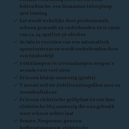
buitendouche, een Romaanse inlooptrap
met leuning
het wordt wekelijks door professionals
schoon gemaakt en onderhouden en is open
van ca. 24 april tot 30 oktober
de tuin is voorzien van een automatisch
sproeisysteem en wordt onderhouden door
een tuinbedrijf
6 tuinlampen en 3 terraslampen zorgen 's
avonds voor veel sfeer
Er is een kluisje aanwezig (gratis)
U neemt zelf uw (tafel) tennisspullen mee en
zwembadlakens
Er is een elektrische grillplaat én een luxe
elektrische bbq aanwezig die u na gebruik
weer schoon achter laat
Senseo, Nespresso, gewoon
koffiezetapparaat, elektrische