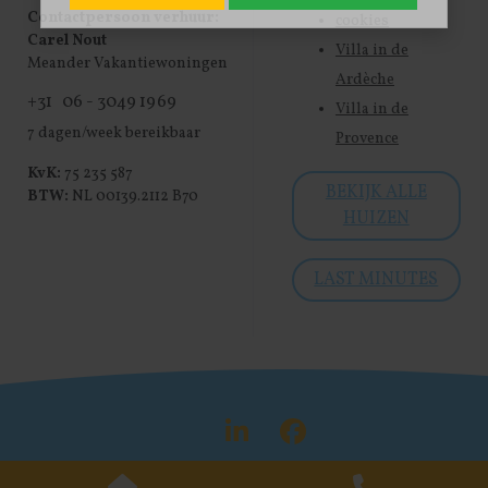
Contactpersoon verhuur:
cookies
Carel Nout
Villa in de
Meander Vakantiewoningen
Ardèche
+31 06 - 3049 1969
Villa in de
7 dagen/week bereikbaar
Provence
KvK:
75 235 587
BEKIJK ALLE
BTW:
NL 00139.2112 B70
HUIZEN
LAST MINUTES
Visit LinkedIn
Visit Face