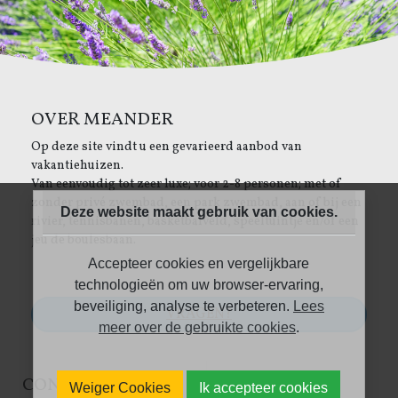
OVER MEANDER
Op deze site vindt u een gevarieerd aanbod van
vakantiehuizen.
Van eenvoudig tot zeer luxe; voor 2-8 personen; met of
zonder privé zwembad, een park zwembad, aan of bij een
Deze website maakt gebruik van cookies.
rivier, tennisbanen, basketbalveld, speeltuintje en/of een
jeu de boulesbaan.
Accepteer cookies en vergelijkbare
technologieën om uw browser-ervaring,
beveiliging, analyse te verbeteren.
Lees
VRAGEN?
meer over de gebruikte cookies
.
CONTACT
LINKS
Weiger Cookies
Ik accepteer cookies