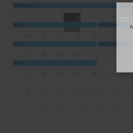
wk 30
bezet
3
4
5
6
7
8
9
bezet
wk 32
00:00
bezet
A
10
11
12
13
14
15
16
bezet
wk 33
00:00
bezet
17
18
19
20
21
22
23
bezet
24
25
26
27
28
29
30
31
1
2
3
4
5
6