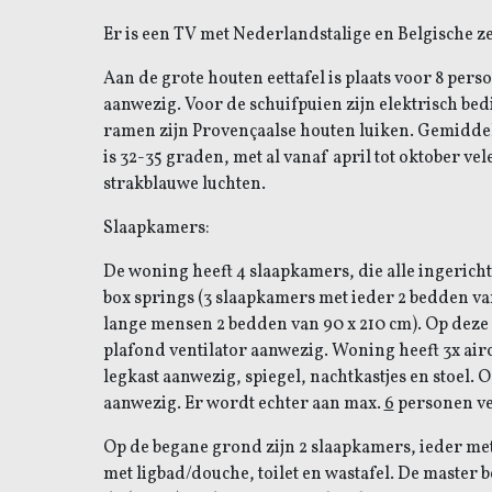
Er is een TV met Nederlandstalige en Belgische 
Aan de grote houten eettafel is plaats voor 8 pers
aanwezig.
Voor de schuifpuien zijn elektrisch bed
ramen zijn Provençaalse houten luiken. Gemidd
is 32-35 graden, met al vanaf april tot oktober v
strakblauwe luchten.
Slaapkamers:
De woning heeft 4 slaapkamers, die alle ingericht
box springs (3 slaapkamers met ieder 2 bedden va
lange mensen 2 bedden van 90 x 210 cm). Op deze
plafond ventilator aanwezig. Woning heeft 3x air
legkast aanwezig, spiegel, nachtkastjes en stoel. 
aanwezig. Er wordt echter aan max.
6
personen v
Op de begane grond zijn 2 slaapkamers, ieder m
met ligbad/douche, toilet en wastafel. De master 