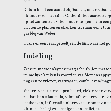
spelen!
De tuin heeft een aantal olijfbomen, moerbeibome
oleanders en lavendel.
Onder de terrasoverkappi
op het zuiden kan zitten onder het genot van een g
bloeiende planten en struiken. Er staan een 2 tuin
gas bbq van Weber.
Ook is er een fraai prieeltje in de tuin waar het goe
Indeling
Zeer ruime woonkamer met 3 schuifpuien met toeg
ruime luxe keuken is voorzien van Siemens appara
nog een 2e vriezer, vaatwasser, combi-oven/mag
Verder is er 1x airco, open haard, elektrische ve
zits bank en 2 fauteuils, salontafel en dressoir. 
leesboeken, informatiefolders van de omgeving e
kleintjes. Er ligt wat speelgoed en spelletjes.