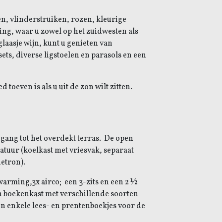
n, vlinderstruiken, rozen, kleurige
ng, waar u zowel op het zuidwesten als
laasje wijn, kunt u genieten van
sets, diverse ligstoelen en parasols en een
d toeven is als u uit de zon wilt zitten.
ang tot het overdekt terras.
De open
tuur (koelkast met vriesvak, separaat
netron).
rwarming,3x airco; een 3-zits en een 2 ½
Een boekenkast met verschillende soorten
n enkele lees- en prentenboekjes voor de