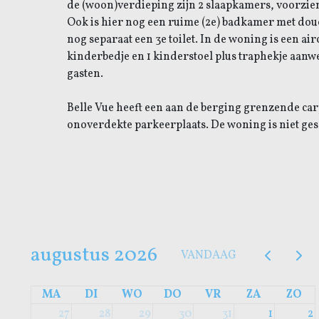
de (woon)verdieping zijn 2 slaapkamers, voorzien
Ook is hier nog een ruime (2e) badkamer met douch
nog separaat een 3e toilet. In de woning is een air
kinderbedje en 1 kinderstoel plus traphekje aanw
gasten.
Belle Vue
heeft een aan de berging grenzende car
onoverdekte parkeerplaats. De woning is niet gesc
augustus 2026
VANDAAG
MA
DI
WO
DO
VR
ZA
ZO
27
28
29
30
31
1
2