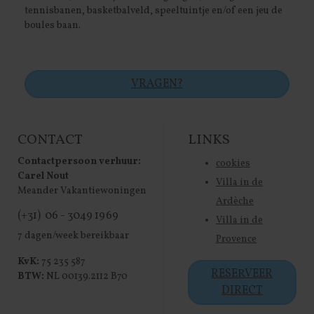
tennisbanen, basketbalveld, speeltuintje en/of een jeu de
boules baan.
VRAGEN?
CONTACT
LINKS
Contactpersoon verhuur:
cookies
Carel Nout
Villa in de
Meander Vakantiewoningen
Ardèche
(+31) 06 - 3049 1969
Villa in de
7 dagen/week bereikbaar
Provence
KvK:
75 235 587
RESERVEER
BTW:
NL 00139.2112 B70
DIRECT