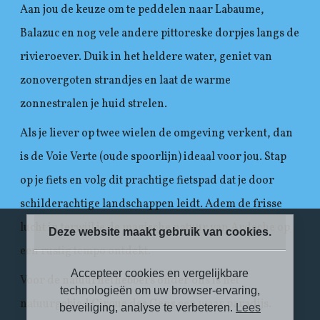
Aan jou de keuze om te peddelen naar Labaume,
Balazuc en nog vele andere pittoreske dorpjes langs de
rivieroever. Duik in het heldere water, geniet van
zonovergoten strandjes en laat de warme
zonnestralen je huid strelen.
Als je liever op twee wielen de omgeving verkent, dan
is de Voie Verte (oude spoorlijn) ideaal voor jou. Stap
op je fiets en volg dit prachtige fietspad dat je door
schilderachtige landschappen leidt. Adem de frisse
lucht in terwijl je de magische natuur van Ardeche op
Deze website maakt gebruik van cookies.
een rustig tempo ontdekt.
Accepteer cookies en vergelijkbare
Voor de natuurliefhebbers onder ons is het
technologieën om uw browser-ervaring,
natuurgebied Cirque des Gens een waar paradijs.
beveiliging, analyse te verbeteren.
Lees