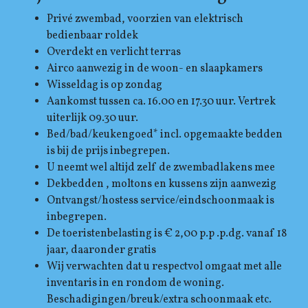
Privé zwembad, voorzien van elektrisch
bedienbaar roldek
Overdekt en verlicht terras
Airco aanwezig in de woon- en slaapkamers
Wisseldag is op zondag
Aankomst tussen ca. 16.00 en 17.30 uur. Vertrek
uiterlijk 09.30 uur.
Bed/bad/keukengoed* incl. opgemaakte bedden
is bij de prijs inbegrepen.
U neemt wel altijd zelf de zwembadlakens mee
Dekbedden , moltons en kussens zijn aanwezig
Ontvangst/hostess service/eindschoonmaak is
inbegrepen.
De toeristenbelasting is € 2,00 p.p .p.dg. vanaf 18
jaar, daaronder gratis
Wij verwachten dat u respectvol omgaat met alle
inventaris in en rondom de woning.
Beschadigingen/breuk/extra schoonmaak etc.