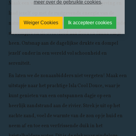
meer over de gebruikte cookies
.
Maak een wandeling door deze serene omgeving en
laad jezelf op met de rustgevende energie van de
natuur. Bewonder de weelderige bossen, betoverende
Weiger Cookies
Ik accepteer cookies
stroompjes en de overvloed aan flora en fauna om je
heen. Ontsnap aan de dagelijkse drukte en dompel
jezelf onder in een wereld vol schoonheid en
sereniteit.
En laten we de zonaanbidders niet vergeten! Maak een
uitstapje naar het prachtige Isla Cool Douce, waar je
kunt genieten van een ontspannen dagje op een
heerlijk zandstrand aan de rivier. Strek je uit op het
zachte zand, voel de warmte van de zon op je huid en
neem af en toe een verfrissende duik in het