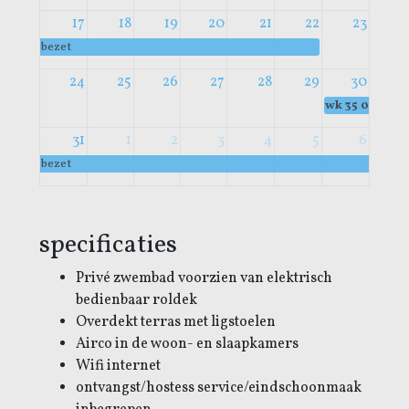
17
18
19
20
21
22
23
bezet
24
25
26
27
28
29
30
wk 35
00:00
b
31
1
2
3
4
5
6
bezet
specificaties
Privé zwembad voorzien van elektrisch
bedienbaar roldek
Overdekt terras met ligstoelen
Airco in de woon- en slaapkamers
Wifi internet
ontvangst/hostess service/eindschoonmaak