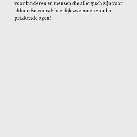
voor kinderen en mensen die allergisch zijn voor
chloor. En vooral: heerlijk zwemmen zonder
prikkende ogen!
Prijzen 2026
Villa wisselt op zondag
maximaal 6 personen
Huisdieren niet toegestaan
16. 12/04-19/04 € 1095
17. 19/04-26/04 € 1095
18. 26/04-03/05 € 1095