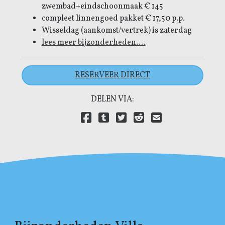
zwembad+eindschoonmaak € 145
compleet linnengoed pakket € 17,50 p.p.
Wisseldag (aankomst/vertrek) is zaterdag
lees meer bijzonderheden....
RESERVEER DIRECT
DELEN VIA:
Delen via Facebook
(open new window)
Delen via Tumblr
(open new window)
Delen via Twitter
(open new window)
Delen via Reddit
(open new window)
Delen via E-mail
(open new wind
Delen via LinkedIn
(open new window)