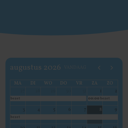
augustus 2026
VANDAAG
MA
DI
WO
DO
VR
ZA
ZO
27
28
29
30
31
1
2
bezet
00:00
bezet
3
4
5
6
7
8
9
bezet