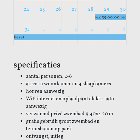
24
25
26
27
28
29
30
wk 35
00:00
bezet
31
1
2
3
4
5
6
bezet
specificaties
aantal personen: 2-6
airco in woonkamer en 4 slaapkamers
horren aanwezig
Wifi internet en oplaadpunt elektr. auto
aanwezig
verwarmd privé zwembad 9.40x4.20 m.
gratis gebruik groot zwembad en
tennisbanen op park
ontvangst, uitleg