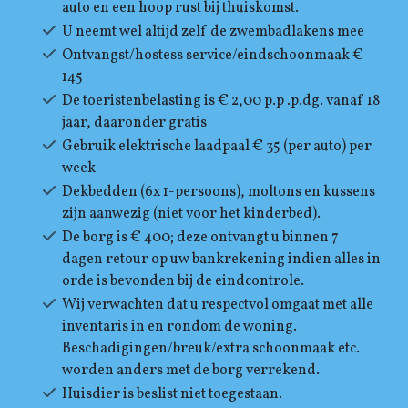
auto en een hoop rust bij thuiskomst.
U neemt wel altijd zelf de zwembadlakens mee
Ontvangst/hostess service/eindschoonmaak €
145
De toeristenbelasting is € 2,00 p.p .p.dg. vanaf 18
jaar, daaronder gratis
Gebruik elektrische laadpaal € 35 (per auto) per
week
Dekbedden (6x 1-persoons), moltons en kussens
zijn aanwezig (niet voor het kinderbed).
De borg is € 400; deze ontvangt u binnen 7
dagen retour op uw bankrekening indien alles in
orde is bevonden bij de eindcontrole.
Wij verwachten dat u respectvol omgaat met alle
inventaris in en rondom de woning.
Beschadigingen/breuk/extra schoonmaak etc.
worden anders met de borg verrekend.
Huisdier is beslist niet toegestaan.