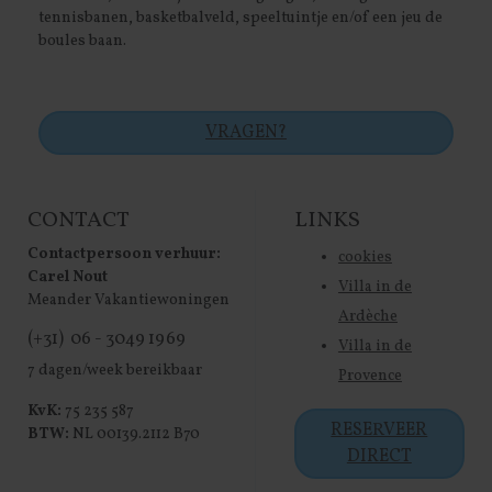
tennisbanen, basketbalveld, speeltuintje en/of een jeu de
boules baan.
VRAGEN?
CONTACT
LINKS
Contactpersoon verhuur:
cookies
Carel Nout
Villa in de
Meander Vakantiewoningen
Ardèche
(+31) 06 - 3049 1969
Villa in de
7 dagen/week bereikbaar
Provence
KvK:
75 235 587
RESERVEER
BTW:
NL 00139.2112 B70
DIRECT