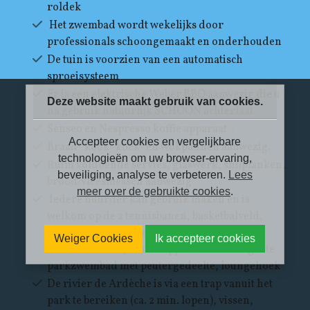
roldek
Het zwembad wordt wekelijks door
professionals schoongemaakt en onderhouden
De tuin is voorzien van een automatisch
sproeisysteem
Er is een elektrische Weber BBQ aanwezig die u
Deze website maakt gebruik van cookies.
na gebruik natuurlijk SCHOON achterlaat
Senseo en Nespresso koffie apparaat .
Accepteer cookies en vergelijkbare
Braad- kook- koek- en wokpannen aanwezig.
technologieën om uw browser-ervaring,
Ruim voldoende servies, glaswerk, snijplanken,
beveiliging, analyse te verbeteren.
Lees
brood/vleesmessen aanwezig
meer over de gebruikte cookies
.
Iedere huurder kan gebruik maken en is
welkom op de 2 tennisbanen, basketbalveld,
speeltuintje, 3 jeu de boules banen,
Weiger Cookies
Ik accepteer cookies
tafeltennistafel, fitness apparaten en het grote
parkzwembad met peutergedeelte, loungehoek
De rivier de Ardèche is via een trap vanuit het
park te bereiken (ca. 2 min. lopen), vissen,