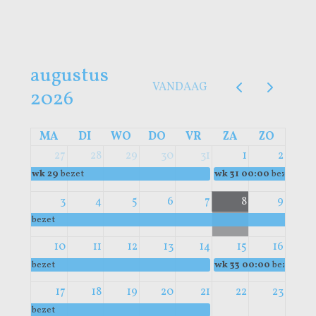
augustus
VANDAAG
2026
MA
DI
WO
DO
VR
ZA
ZO
27
28
29
30
31
1
2
wk 29
bezet
wk 31
00:00
bezet
3
4
5
6
7
8
9
bezet
10
11
12
13
14
15
16
bezet
wk 33
00:00
bezet
17
18
19
20
21
22
23
bezet