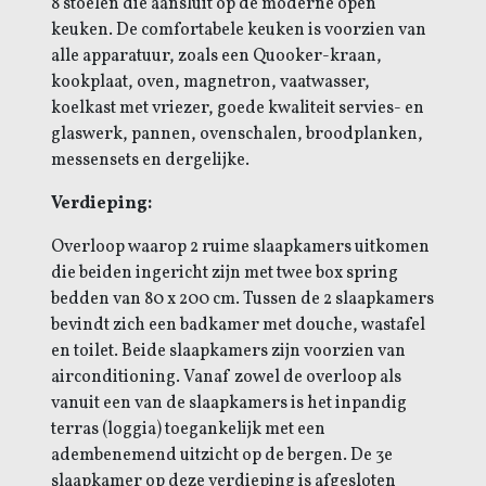
8 stoelen die aansluit op de moderne open
keuken. De comfortabele keuken is voorzien van
alle apparatuur, zoals een Quooker-kraan,
kookplaat, oven, magnetron, vaatwasser,
koelkast met vriezer, goede kwaliteit servies- en
glaswerk, pannen, ovenschalen, broodplanken,
messensets en dergelijke.
Verdieping:
Overloop waarop 2 ruime slaapkamers uitkomen
die beiden ingericht zijn met twee box spring
bedden van 80 x 200 cm. Tussen de 2 slaapkamers
bevindt zich een badkamer met douche, wastafel
en toilet. Beide slaapkamers zijn voorzien van
airconditioning. Vanaf zowel de overloop als
vanuit een van de slaapkamers is het inpandig
terras (loggia) toegankelijk met een
adembenemend uitzicht op de bergen. De 3e
slaapkamer op deze verdieping is afgesloten