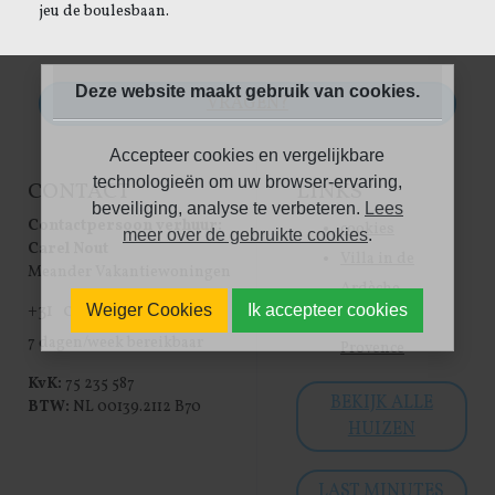
jeu de boulesbaan.
Deze website maakt gebruik van cookies.
VRAGEN?
Accepteer cookies en vergelijkbare
technologieën om uw browser-ervaring,
CONTACT
LINKS
beveiliging, analyse te verbeteren.
Lees
Contactpersoon verhuur:
cookies
meer over de gebruikte cookies
.
Carel Nout
Villa in de
Meander Vakantiewoningen
Ardèche
+31 06 - 3049 1969
Weiger Cookies
Ik accepteer cookies
Villa in de
7 dagen/week bereikbaar
Provence
KvK:
75 235 587
BEKIJK ALLE
BTW:
NL 00139.2112 B70
HUIZEN
LAST MINUTES